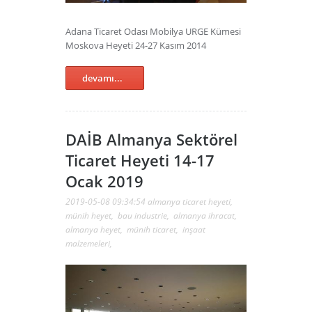
Adana Ticaret Odası Mobilya URGE Kümesi
Moskova Heyeti 24-27 Kasım 2014
devamı...
DAİB Almanya Sektörel
Ticaret Heyeti 14-17
Ocak 2019
2019-05-08 09:34:54
almanya ticaret heyeti
,
münih heyet
,
bau industrie
,
almanya ihracat
,
almanya heyet
,
münih ticaret
,
inşaat
malzemeleri
,