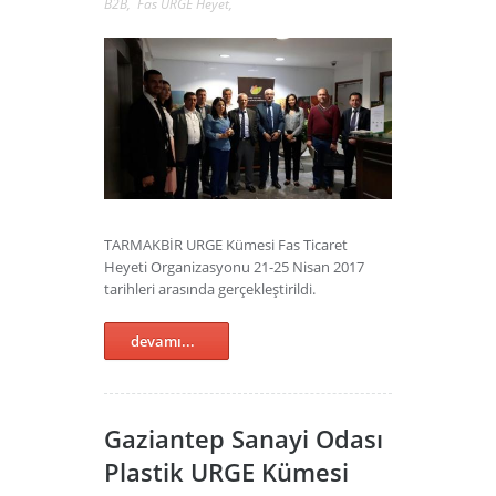
B2B
,
Fas URGE Heyet
,
TARMAKBİR URGE Kümesi Fas Ticaret
Heyeti Organizasyonu 21-25 Nisan 2017
tarihleri arasında gerçekleştirildi.
devamı...
Gaziantep Sanayi Odası
Plastik URGE Kümesi