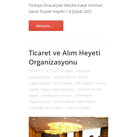
Türkiye İhracatçılar Meclisi Katar Umman
Sanal Ticaret Heyeti 1-4 Şubat 2021
devamı...
Ticaret ve Alım Heyeti
Organizasyonu
2018-12-13 15:27:32
heyet
,
heyet ve
organizasyon
,
organizasyon
,
firma
organizasyon
,
firma heyet
,
alım heyeti
,
ticaret
heyeti
,
heyet organizasyonu
,
yurtdışı ticaret
heyeti
,
yurtdışı alım heyeti
,
alım heyeti
organizasyon
,
körfez ülkeleri alım heyeti
,
ortadoğu alım heyeti
,
ırak alım heyeti
,