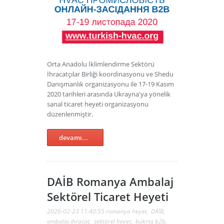
Orta Anadolu İklimlendirme Sektörü
İhracatçılar Birliği koordinasyonu ve Shedu
Danışmanlık organizasyonu ile 17-19 Kasım
2020 tarihleri arasında Ukrayna'ya yönelik
sanal ticaret heyeti organizasyonu
düzenlenmiştir.
devamı...
DAİB Romanya Ambalaj
Sektörel Ticaret Heyeti
2026-02-23 11:40:55
romanya heyet
,
DAİB
,
ambalaj ihracat
,
sektörel heyet
,
bükreş b2b
,