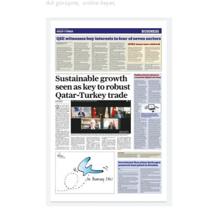
ikili görüşme
,
online heyet
,