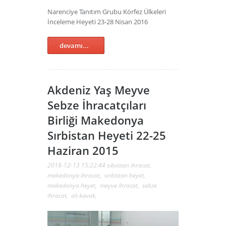
Narenciye Tanıtım Grubu Körfez Ülkeleri
İnceleme Heyeti 23-28 Nisan 2016
devamı...
Akdeniz Yaş Meyve
Sebze İhracatçıları
Birliği Makedonya
Sırbistan Heyeti 22-25
Haziran 2015
2018-12-13 15:22:44
sıbıistan ihracat
,
makedonya ihracat
,
sırbistan heyet
,
makedonya heyet
,
meyve ihracat
,
sebze
ihracat
,
ali kavak
,