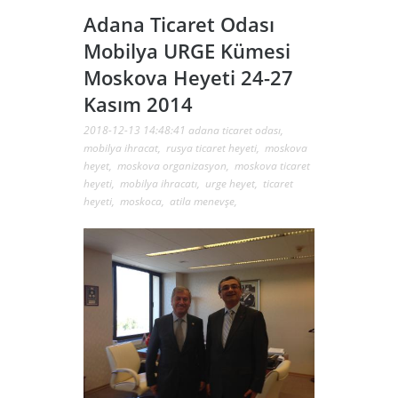
Adana Ticaret Odası
Mobilya URGE Kümesi
Moskova Heyeti 24-27
Kasım 2014
2018-12-13 14:48:41
adana ticaret odası
,
mobilya ihracat
,
rusya ticaret heyeti
,
moskova
heyet
,
moskova organizasyon
,
moskova ticaret
heyeti
,
mobilya ihracatı
,
urge heyet
,
ticaret
heyeti
,
moskoca
,
atila menevşe
,