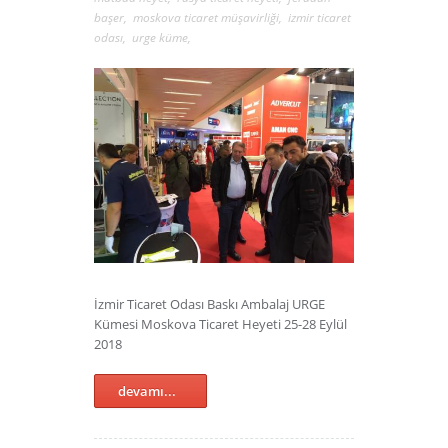
başer
,
moskova ticaret müşavirliği
,
izmir ticaret
odası
,
urge küme
,
İzmir Ticaret Odası Baskı Ambalaj URGE
Kümesi Moskova Ticaret Heyeti 25-28 Eylül
2018
devamı...