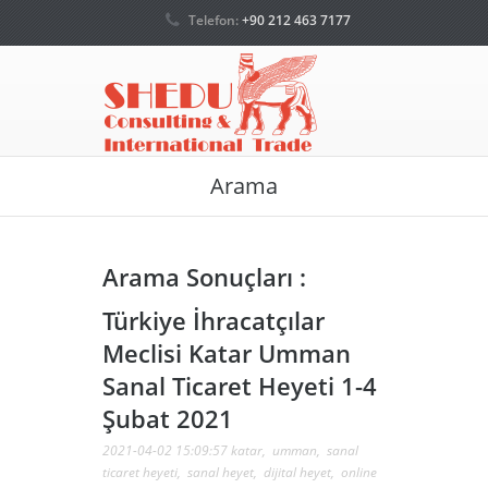
Telefon:
+90 212 463 7177
Arama
Arama Sonuçları :
Türkiye İhracatçılar
Meclisi Katar Umman
Sanal Ticaret Heyeti 1-4
Şubat 2021
2021-04-02 15:09:57
katar
,
umman
,
sanal
ticaret heyeti
,
sanal heyet
,
dijital heyet
,
online