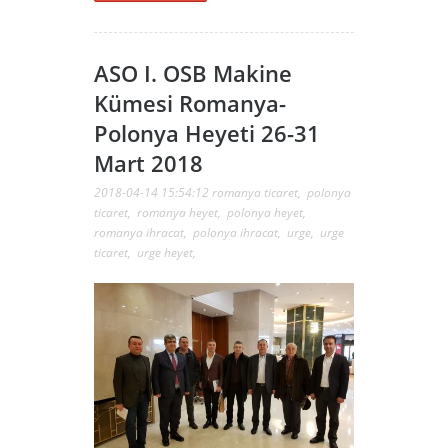
ASO I. OSB Makine
Kümesi Romanya-
Polonya Heyeti 26-31
Mart 2018
2018-04-14 15:54:12
romanya ticaret
,
polonya
ticaret
,
romanya heyet
,
polonya heyet
,
romanya ihracat
,
polonya ihracat
,
urge
,
urge
ticaret
,
urge heyet
,