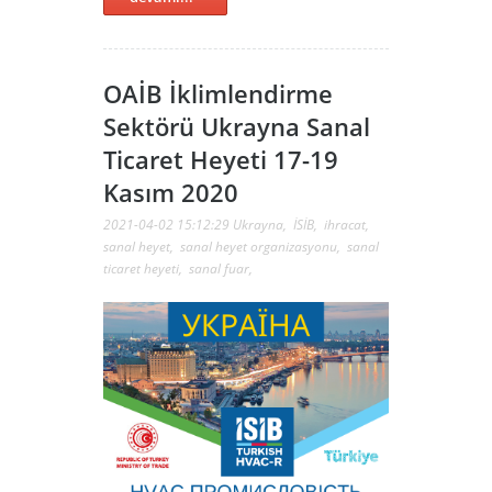
OAİB İklimlendirme
Sektörü Ukrayna Sanal
Ticaret Heyeti 17-19
Kasım 2020
2021-04-02 15:12:29
Ukrayna
,
İSİB
,
ihracat
,
sanal heyet
,
sanal heyet organizasyonu
,
sanal
ticaret heyeti
,
sanal fuar
,