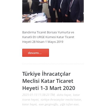
Bandırma Ticaret Borsası Yumurta ve
Kanatlı Eti URGE Kümesi Katar Ticaret
Heyeti 28 Nisan-1 Mayıs 2019
devamı...
Türkiye İhracatçılar
Meclisi Katar Ticaret
Heyeti 1-3 Mart 2020
2025-01-13 11:38:23
TİM
,
doha heyet
,
katar
ticaret heyeti
,
türkiye ihracatçılar meclisi katar
,
katar heyet
,
eser gerginoğlu
,
yiğit tufan eser
,