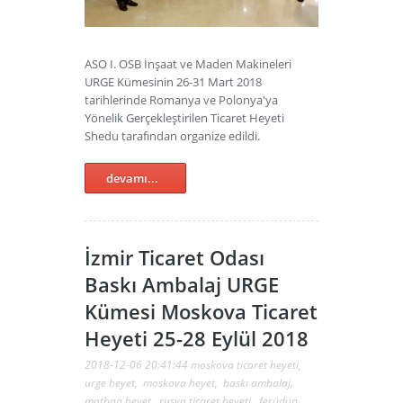
ASO I. OSB İnşaat ve Maden Makineleri
URGE Kümesinin 26-31 Mart 2018
tarihlerinde Romanya ve Polonya'ya
Yönelik Gerçekleştirilen Ticaret Heyeti
Shedu tarafından organize edildi.
devamı...
İzmir Ticaret Odası
Baskı Ambalaj URGE
Kümesi Moskova Ticaret
Heyeti 25-28 Eylül 2018
2018-12-06 20:41:44
moskova ticaret heyeti
,
urge heyet
,
moskova heyet
,
baskı ambalaj
,
matbaa heyet
,
rusya ticaret heyeti
,
ferüdün