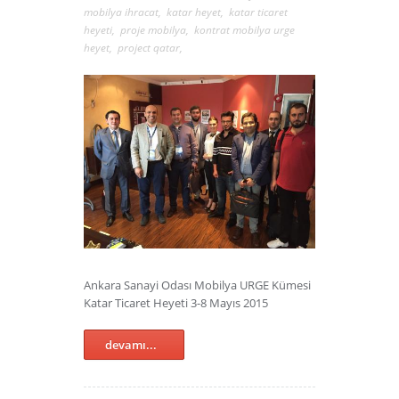
mobilya ihracat
,
katar heyet
,
katar ticaret
heyeti
,
proje mobilya
,
kontrat mobilya urge
heyet
,
project qatar
,
Ankara Sanayi Odası Mobilya URGE Kümesi
Katar Ticaret Heyeti 3-8 Mayıs 2015
devamı...