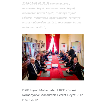
2019-05-08 09:59:58
romanya heyet
,
macaristan heyet
,
romanya ticaret heyeti
,
macaristan ticaret heyeti
,
romanya inşaat
sektörü
,
macaristan inşaat sketörü
,
romanya
inşaat malzemeleri sektörü
,
macaristan inşaat
malzemeri sektörü
,
DKİB İnşaat Malzemeleri URGE Kümesi
Romanya ve Macaristan Ticaret Heyeti 7-12
Nisan 2019