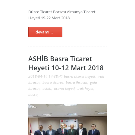
Düzce Ticaret Borsası Almanya Ticaret
Heyeti 19-22 Mart 2018
devamı...
ASHİB Basra Ticaret
Heyeti 10-12 Mart 2018
2018-04-14 14:38:41
basra ticaret heyeti
,
ırak
ihracat
,
basra ticaret
,
basra ihracat
,
gıda
ihracat
,
ashib
,
ticaret heyeti
,
ırak heyet
,
basra
,