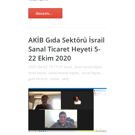
devamı...
AKİB Gıda Sektörü İsrail
Sanal Ticaret Heyeti 5-
22 Ekim 2020
2021-04-02 15:11:37
israil
,
israil sanal heyet
,
israil heyet
,
sanal ticaret heyeti
,
sanal heyet
,
gıda ihracat
,
ashib
,
akib
,