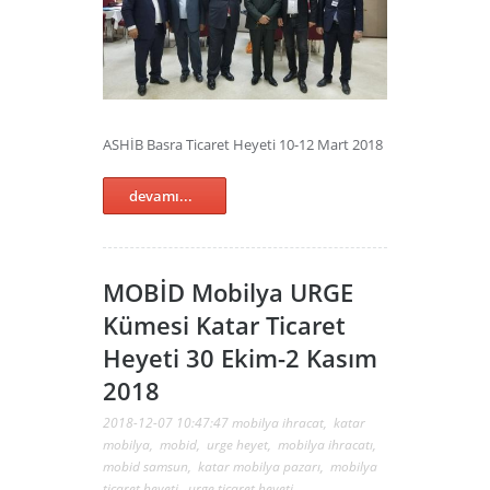
ASHİB Basra Ticaret Heyeti 10-12 Mart 2018
devamı...
MOBİD Mobilya URGE
Kümesi Katar Ticaret
Heyeti 30 Ekim-2 Kasım
2018
2018-12-07 10:47:47
mobilya ihracat
,
katar
mobilya
,
mobid
,
urge heyet
,
mobilya ihracatı
,
mobid samsun
,
katar mobilya pazarı
,
mobilya
ticaret heyeti
,
urge ticaret heyeti
,