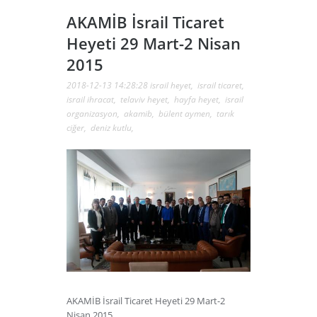
AKAMİB İsrail Ticaret
Heyeti 29 Mart-2 Nisan
2015
2018-12-13 14:28:28
israil heyet
,
israil ticaret
,
israil ihracat
,
telaviv heyet
,
hayfa heyet
,
israil
organizasyon
,
akamib
,
bülent aymen
,
tarık
ciğer
,
deniz kutlu
,
AKAMİB İsrail Ticaret Heyeti 29 Mart-2
Nisan 2015