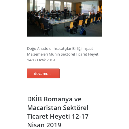
Doğu Anadolu İhracatçılar Birliği İnşaat
Malzemeleri Münih Sektörel Ticaret Heyeti
14-17 Ocak 2019
devamı...
DKİB Romanya ve
Macaristan Sektörel
Ticaret Heyeti 12-17
Nisan 2019