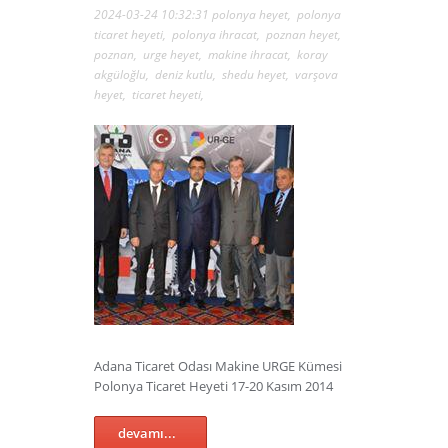
2024-03-24 10:32:31
polonya heyet
,
polonya
ticaret heyeti
,
polonya ihracat
,
poznan heyet
,
poznan
,
urge heyet
,
makine ihracat
,
koray
akgüloğlu
,
deniz kutlu
,
shedu heyet
,
varşova
heyet
,
ticaret heyeti
,
Adana Ticaret Odası Makine URGE Kümesi
Polonya Ticaret Heyeti 17-20 Kasım 2014
devamı...