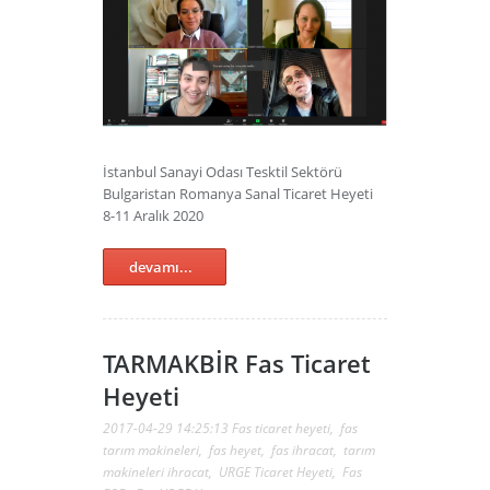
İstanbul Sanayi Odası Tesktil Sektörü
Bulgaristan Romanya Sanal Ticaret Heyeti
8-11 Aralık 2020
devamı...
TARMAKBİR Fas Ticaret
Heyeti
2017-04-29 14:25:13
Fas ticaret heyeti
,
fas
tarım makineleri
,
fas heyet
,
fas ihracat
,
tarım
makineleri ihracat
,
URGE Ticaret Heyeti
,
Fas