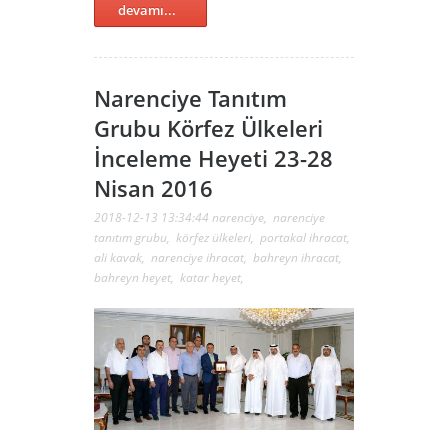
devamı...
Narenciye Tanıtım
Grubu Körfez Ülkeleri
İnceleme Heyeti 23-28
Nisan 2016
2018-12-13 13:34:44
narenciye
,
narenciye
tanıtım grubu
,
körfez ülkeleri
,
portakal ihracat
,
ali kavak
,
narenciye ihracat
,
bahreyn ihracat
,
bahreyn heyet
,
katar heyet
,