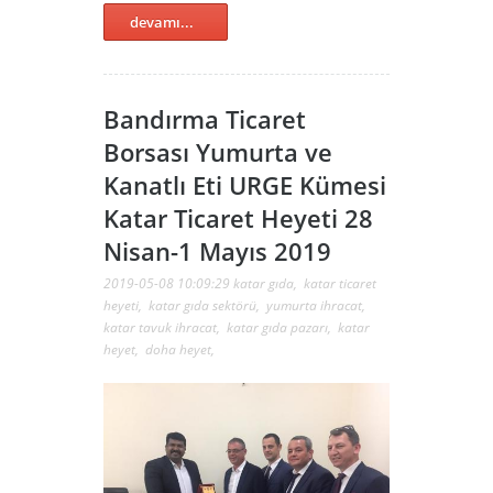
devamı...
Bandırma Ticaret
Borsası Yumurta ve
Kanatlı Eti URGE Kümesi
Katar Ticaret Heyeti 28
Nisan-1 Mayıs 2019
2019-05-08 10:09:29
katar gıda
,
katar ticaret
heyeti
,
katar gıda sektörü
,
yumurta ihracat
,
katar tavuk ihracat
,
katar gıda pazarı
,
katar
heyet
,
doha heyet
,