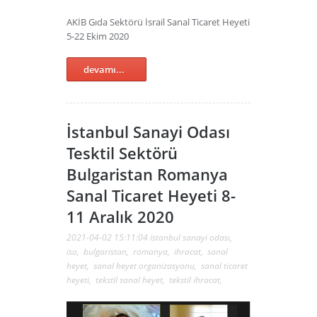
AKİB Gıda Sektörü İsrail Sanal Ticaret Heyeti
5-22 Ekim 2020
devamı...
İstanbul Sanayi Odası
Tesktil Sektörü
Bulgaristan Romanya
Sanal Ticaret Heyeti 8-
11 Aralık 2020
2021-04-02 15:11:04
istanbul sanayi odası
,
iso
,
bulgaristan
,
romanya
,
ihracat
,
sanal
heyet
,
sanal heyet organizasyonu
,
sanal ticaret
heyeti
,
tekstil sanal heyet
,
tekstil ihracat
,