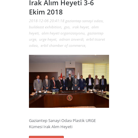
Irak Alım Heyeti 3-6
Ekim 2018
2018-12-06 20:41:18
gaziantep sanayi odası
,
buildeast exhibition
,
gso
,
ırak heyet
,
alım
heyeti
,
alım heyeti organizasyonu
,
gaziantep
urge
,
urge heyet
,
adnan ünverdi
,
erbil ticaret
odası
,
erbil chamber of commerce
,
Gaziantep Sanayi Odası Plastik URGE
Kümesi Irak Alım Heyeti