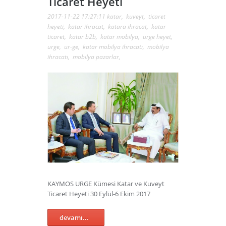
Ticaret Heyeti
2017-11-22 17:27:11
katar
,
kuveyt
,
ticaret
heyeti
,
katar ihracat
,
katara ihracat
,
katar
ticaret
,
katar b2b
,
katar mobilya
,
urge heyet
,
urge
,
ur-ge
,
katar mobilya ihracatı
,
mobilya
ihracatı
,
mobilya pazarlar
,
KAYMOS URGE Kümesi Katar ve Kuveyt
Ticaret Heyeti 30 Eylül-6 Ekim 2017
devamı...