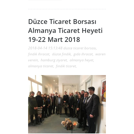
Düzce Ticaret Borsası
Almanya Ticaret Heyeti
19-22 Mart 2018
2018-04-14 15:13:48
düzce ticaret borsası
,
fındık ihracat
,
düzce fındık
,
gıda ihracat
,
waren
verein
,
hamburg ziyaret
,
almanya heyet
,
almanya ticaret
,
fındık ticaret
,