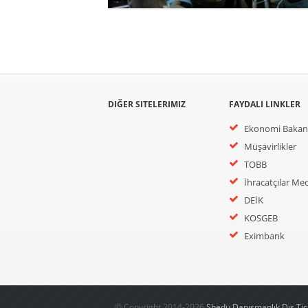
DIĞER SITELERIMIZ
FAYDALI LINKLER
Ekonomi Bakanl
Müşavirlikler
TOBB
İhracatçılar Mec
DEİK
KOSGEB
Eximbank
© Copyright 2014-2026
Shedu Danışmanlık Dış Tic