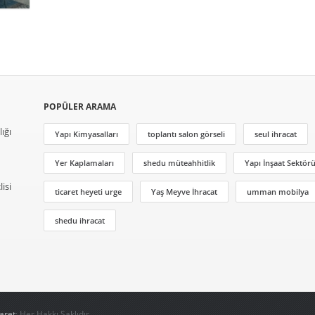
POPÜLER ARAMA
ığı
Yapı Kimyasalları
toplantı salon görseli
seul ihracat
Yer Kaplamaları
shedu müteahhitlik
Yapı İnşaat Sektör
lisi
ticaret heyeti urge
Yaş Meyve İhracat
umman mobilya
shedu ihracat
aret
; Her Hakkı Saklıdır.