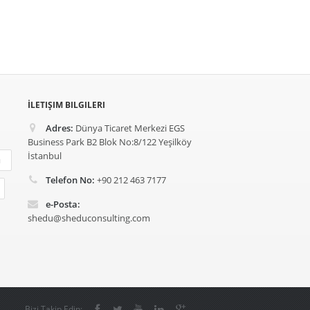
İLETIŞIM BILGILERI
Adres:
Dünya Ticaret Merkezi EGS
Business Park B2 Blok No:8/122 Yeşilköy
İstanbul
ü
Telefon No:
+90 212 463 7177
e-Posta:
shedu@sheduconsulting.com
Bizi Takip Edin: