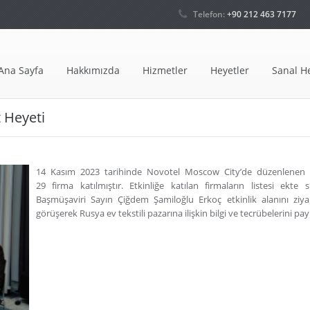
Telefon:
+90 212 463 7177
Ana Sayfa
Hakkımızda
Hizmetler
Heyetler
Sanal H
t Heyeti
14 Kasım 2023 tarihinde Novotel Moscow City’de düzenlenen ik
29 firma katılmıştır. Etkinliğe katılan firmaların listesi ekt
Başmüşaviri Sayın Çiğdem Şamiloğlu Erkoç etkinlik alanını ziyare
görüşerek Rusya ev tekstili pazarına ilişkin bilgi ve tecrübelerini pay