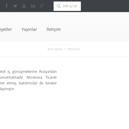
eyetler
Yayınlar
İletişim
Ana Sayfa
/
Heyetler
ili iş görüşmelerine Rusya’dan
e sunulmaktadır. Moskova Ticaret
t etmiş, katılımcılar ile birebir
laşmıştır.