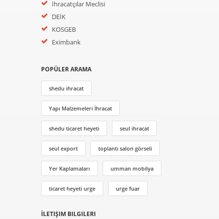
İhracatçılar Meclisi
DEİK
KOSGEB
Eximbank
POPÜLER ARAMA
shedu ihracat
Yapı Malzemeleri İhracat
shedu ticaret heyeti
seul ihracat
seul export
toplantı salon görseli
Yer Kaplamaları
umman mobilya
ticaret heyeti urge
urge fuar
İLETIŞIM BILGILERI