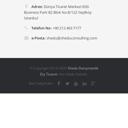
Adres:
Dünya Ticaret Merkezi EGS
Business Park B2 Blok No:8/122 Yeşilköy
İstanbul
Telefon No:
+90 212 463 7177
e-Posta:
shedu@sheduconsulting.com
© Copyright 2014-2026
Shedu Danışmanlık
Dış Ticaret
; Her Hakkı Saklıdır.
Bizi Takip Edin: