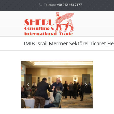
Telefon:
+90 212 463 7177
İMİB İsrail Mermer Sektörel Ticaret He