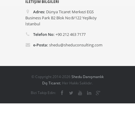
İLETIŞIM BILGILERI
Adres:
Dünya Ticaret Merkezi EGS
Business Park B2 Blok No:8/122 Yeşilköy
İstanbul
Telefon No:
+90 212 463 7177
e-Posta:
shedu@sheduconsulting.com
© Copyright 2014-2026
Shedu Danışmanlık
Dış Ticaret
; Her Hakkı Saklıdır.
Bizi Takip Edin: