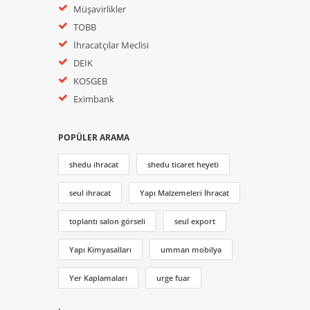
Müşavirlikler
TOBB
İhracatçılar Meclisi
DEİK
KOSGEB
Eximbank
POPÜLER ARAMA
shedu ihracat
shedu ticaret heyeti
seul ihracat
Yapı Malzemeleri İhracat
toplantı salon görseli
seul export
Yapı Kimyasalları
umman mobilya
Yer Kaplamaları
urge fuar