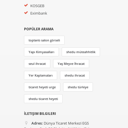
KOSGEB
Eximbank
POPÜLER ARAMA
toplantı salon görseli
Yapı Kimyasalları
shedu müteahhitlik
seul ihracat
Yaş Meyve İhracat
Yer Kaplamaları
shedu ihracat
ticaret heyeti urge
shedu türkiye
shedu ticaret heyeti
İLETIŞIM BILGILERI
Adres:
Dünya Ticaret Merkezi EGS