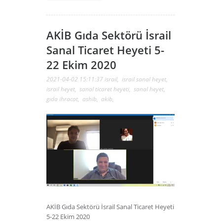
AKİB Gıda Sektörü İsrail
Sanal Ticaret Heyeti 5-
22 Ekim 2020
2021-04-02 15:11:37
israil
,
israil sanal heyet
,
israil heyet
,
sanal ticaret heyeti
,
sanal heyet
,
gıda ihracat
,
ashib
,
akib
,
AKİB Gıda Sektörü İsrail Sanal Ticaret Heyeti
5-22 Ekim 2020