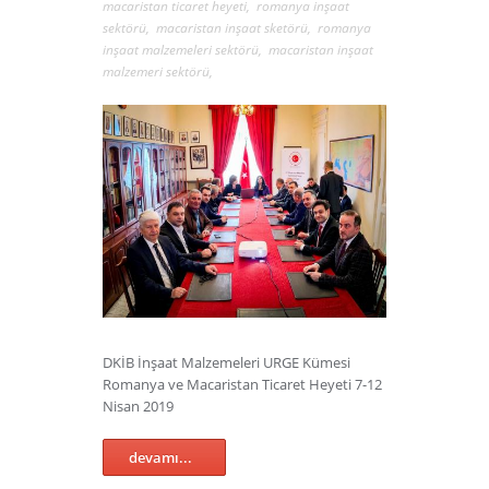
macaristan ticaret heyeti
,
romanya inşaat
sektörü
,
macaristan inşaat sketörü
,
romanya
inşaat malzemeleri sektörü
,
macaristan inşaat
malzemeri sektörü
,
DKİB İnşaat Malzemeleri URGE Kümesi
Romanya ve Macaristan Ticaret Heyeti 7-12
Nisan 2019
devamı...