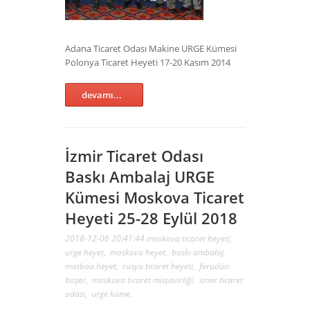
Adana Ticaret Odası Makine URGE Kümesi
Polonya Ticaret Heyeti 17-20 Kasım 2014
devamı...
İzmir Ticaret Odası
Baskı Ambalaj URGE
Kümesi Moskova Ticaret
Heyeti 25-28 Eylül 2018
2018-12-06 20:41:44
moskova ticaret heyeti
,
urge heyet
,
moskova heyet
,
baskı ambalaj
,
matbaa heyet
,
rusya ticaret heyeti
,
ferüdün
başer
,
moskova ticaret müşavirliği
,
izmir ticaret
odası
,
urge küme
,