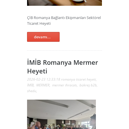
ÇİB Romanya Bağlantı Ekipmanları Sektörel
Ticaret Heyeti
devamı...
İMİB Romanya Mermer
Heyeti
2026-02-23 12:33:18
romanya ticaret heyeti
,
İMİB
,
MERMER
,
mermer ihracatı
,
bükreş b2b
,
shedu
,