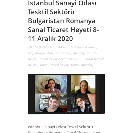
İstanbul Sanayi Odası
Tesktil Sektörü
Bulgaristan Romanya
Sanal Ticaret Heyeti 8-
11 Aralık 2020
2021-04-02 15:11:04
istanbul sanayi odası
,
iso
,
bulgaristan
,
romanya
,
ihracat
,
sanal
heyet
,
sanal heyet organizasyonu
,
sanal ticaret
heyeti
,
tekstil sanal heyet
,
tekstil ihracat
,
İstanbul Sanayi Odası Tesktil Sektörü
Bulgaristan Romanya Sanal Ticaret Heyeti