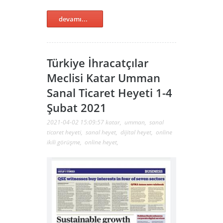
devamı...
Türkiye İhracatçılar
Meclisi Katar Umman
Sanal Ticaret Heyeti 1-4
Şubat 2021
2021-04-02 15:09:57
katar
,
umman
,
sanal
ticaret heyeti
,
sanal heyet
,
dijital heyet
,
online
ikili görüşme
,
online heyet
,