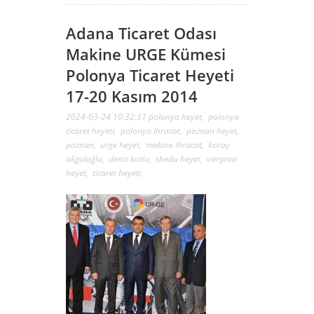
Adana Ticaret Odası
Makine URGE Kümesi
Polonya Ticaret Heyeti
17-20 Kasım 2014
2024-03-24 10:32:31
polonya heyet
,
polonya
ticaret heyeti
,
polonya ihracat
,
poznan heyet
,
poznan
,
urge heyet
,
makine ihracat
,
koray
akgüloğlu
,
deniz kutlu
,
shedu heyet
,
varşova
heyet
,
ticaret heyeti
,