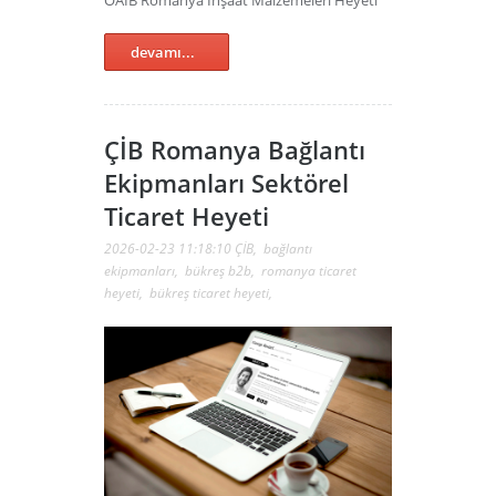
devamı...
ÇİB Romanya Bağlantı
Ekipmanları Sektörel
Ticaret Heyeti
2026-02-23 11:18:10
ÇİB
,
bağlantı
ekipmanları
,
bükreş b2b
,
romanya ticaret
heyeti
,
bükreş ticaret heyeti
,