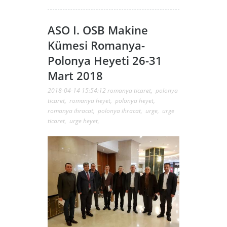
ASO I. OSB Makine
Kümesi Romanya-
Polonya Heyeti 26-31
Mart 2018
2018-04-14 15:54:12
romanya ticaret
,
polonya
ticaret
,
romanya heyet
,
polonya heyet
,
romanya ihracat
,
polonya ihracat
,
urge
,
urge
ticaret
,
urge heyet
,