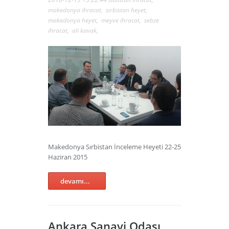
makedonya ihracat
,
sırbistan heyet
,
makedonya heyet
,
meyve ihracat
,
sebze
ihracat
,
ali kavak
,
Makedonya Sırbistan İnceleme Heyeti 22-25
Haziran 2015
devamı...
Ankara Sanayi Odası