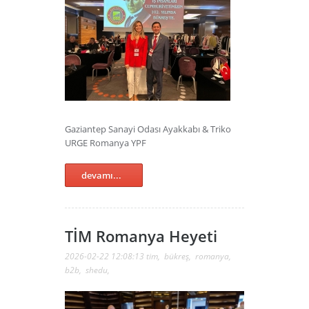
Gaziantep Sanayi Odası Ayakkabı & Triko
URGE Romanya YPF
devamı...
TİM Romanya Heyeti
2026-02-22 12:08:13
tim
,
bükreş
,
romanya
,
b2b
,
shedu
,