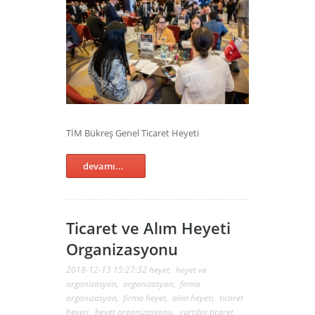
TİM Bükreş Genel Ticaret Heyeti
devamı...
Ticaret ve Alım Heyeti
Organizasyonu
2018-12-13 15:27:32
heyet
,
heyet ve
organizasyon
,
organizasyon
,
firma
organizasyon
,
firma heyet
,
alım heyeti
,
ticaret
heyeti
,
heyet organizasyonu
,
yurtdışı ticaret