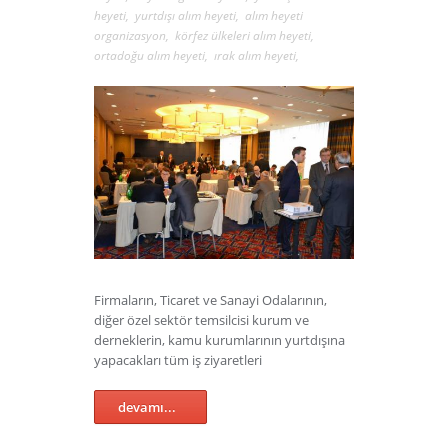
heyeti
,
yurtdışı alım heyeti
,
alım heyeti
organizasyon
,
körfez ülkeleri alım heyeti
,
ortadoğu alım heyeti
,
ırak alım heyeti
,
Firmaların, Ticaret ve Sanayi Odalarının,
diğer özel sektör temsilcisi kurum ve
derneklerin, kamu kurumlarının yurtdışına
yapacakları tüm iş ziyaretleri
devamı...