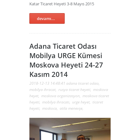
Katar Ticaret Heyeti 3-8 Mayıs 2015
devamı...
Adana Ticaret Odası
Mobilya URGE Kümesi
Moskova Heyeti 24-27
Kasım 2014
2018-12-13 14:48:41
adana ticaret odası
,
mobilya ihracat
,
rusya ticaret heyeti
,
moskova
heyet
,
moskova organizasyon
,
moskova ticaret
heyeti
,
mobilya ihracatı
,
urge heyet
,
ticaret
heyeti
,
moskoca
,
atila menevşe
,