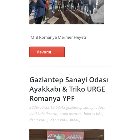
İMİB Romanya Mermer Heyeti
devamı...
Gaziantep Sanayi Odası
Ayakkabı & Triko URGE
Romanya YPF
2026-02-23 12:53:43
gaziantep sanayi odası
,
ayakkabı ihracat
,
triko ihracat
,
bükreş b2b
,
deniz kutlu
,
deniz kutlu shedu
,