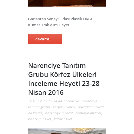
Gaziantep Sanayi Odası Plastik URGE
Kümesi Irak Alım Heyeti
devamı...
Narenciye Tanıtım
Grubu Körfez Ülkeleri
İnceleme Heyeti 23-28
Nisan 2016
2018-12-13 13:34:44
narenciye
,
narenciye
tanıtım grubu
,
körfez ülkeleri
,
portakal ihracat
,
ali kavak
,
narenciye ihracat
,
bahreyn ihracat
,
bahreyn heyet
,
katar heyet
,