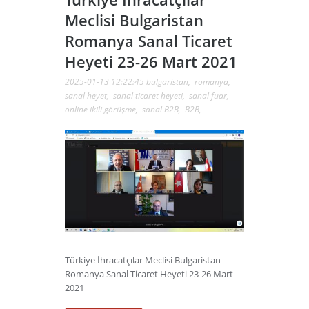
Meclisi Bulgaristan
Romanya Sanal Ticaret
Heyeti 23-26 Mart 2021
2025-01-13 12:22:45
bulgaristan
,
romanya
,
sanal heyet
,
sanal ticaret heyeti
,
sanal fuar
,
online ikili görüşme
,
sanal B2B
,
B2B
,
Türkiye İhracatçılar Meclisi Bulgaristan
Romanya Sanal Ticaret Heyeti 23-26 Mart
2021