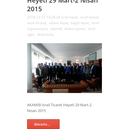
2015
2018-12-13 14:28:28
israil heyet
,
israil ticaret
,
israil ihracat
,
telaviv heyet
,
hayfa heyet
,
israil
organizasyon
,
akamib
,
bülent aymen
,
tarık
ciğer
,
deniz kutlu
,
AKAMİB İsrail Ticaret Heyeti 29 Mart-2
Nisan 2015
devamı...