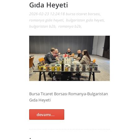
Gıda Heyeti
2026-02-23 12:24:18
bursa ticaret borsası
,
romanya gida heyeti
,
bulgaristan gıda heyeti
,
bulgaristan b2b
,
romanya b2b
,
Bursa Ticaret Borsası Romanya-Bulgaristan
Gıda Heyeti
devamı...