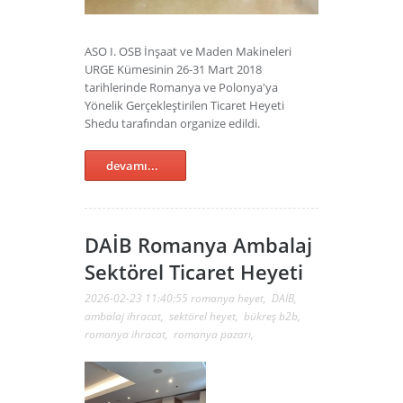
ASO I. OSB İnşaat ve Maden Makineleri
URGE Kümesinin 26-31 Mart 2018
tarihlerinde Romanya ve Polonya'ya
Yönelik Gerçekleştirilen Ticaret Heyeti
Shedu tarafından organize edildi.
devamı...
DAİB Romanya Ambalaj
Sektörel Ticaret Heyeti
2026-02-23 11:40:55
romanya heyet
,
DAİB
,
ambalaj ihracat
,
sektörel heyet
,
bükreş b2b
,
romanya ihracat
,
romanya pazarı
,