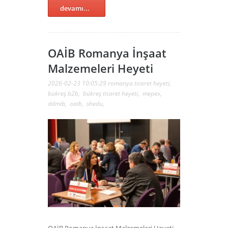
devamı...
OAİB Romanya İnşaat
Malzemeleri Heyeti
2026-02-23 10:05:29
romanya ticaret heyeti
,
bükreş b2b
,
bükreş ticaret heyeti
,
mepex
,
ddmib
,
oaib
,
shedu
,
OAİB Romanya İnşaat Malzemeleri Heyeti