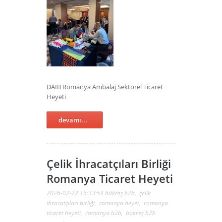
DAİB Romanya Ambalaj Sektörel Ticaret
Heyeti
devamı...
Çelik İhracatçıları Birliği
Romanya Ticaret Heyeti
2026-02-22 16:33:54
bükreş b2b
,
çelik
ihracatçıları birliği
,
romanya heyet
,
romanya
ticaret heyeti
,
romanya b2b
,
bükreş b2b