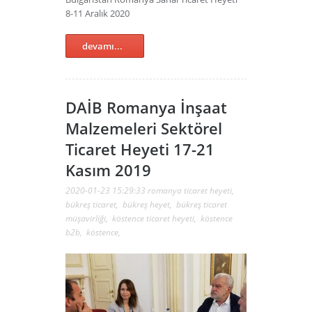
8-11 Aralık 2020
devamı...
DAİB Romanya İnşaat
Malzemeleri Sektörel
Ticaret Heyeti 17-21
Kasım 2019
2020-01-23 15:29:33
romanya ticaret heyeti
,
bükreş ticaret
,
bükreş heyet
,
bükreş ticaret
müşavirliği
,
köstence ticaret heyeti
,
köstence
b2b
,
köstence
,