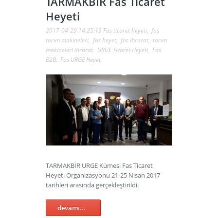
TARMAKBİR Fas Ticaret
Heyeti
2017-04-29 14:25:13
Fas ticaret heyeti
,
fas
tarım makineleri
,
fas heyet
,
fas ihracat
,
tarım
makineleri ihracat
,
URGE Ticaret Heyeti
,
Fas
B2B
,
Fas URGE Heyet
,
TARMAKBİR URGE Kümesi Fas Ticaret
Heyeti Organizasyonu 21-25 Nisan 2017
tarihleri arasında gerçekleştirildi.
devamı...