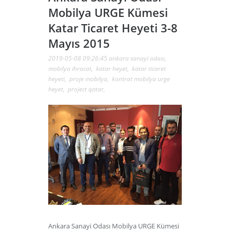
Mobilya URGE Kümesi
Katar Ticaret Heyeti 3-8
Mayıs 2015
2019-05-08 09:26:45
ankara sanayi odası
,
mobilya ihracat
,
katar heyet
,
katar ticaret
heyeti
,
proje mobilya
,
kontrat mobilya urge
heyet
,
project qatar
,
Ankara Sanayi Odası Mobilya URGE Kümesi