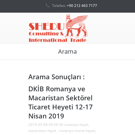
Telefon:
+90 212 463 7177
Arama
Arama Sonuçları :
DKİB Romanya ve
Macaristan Sektörel
Ticaret Heyeti 12-17
Nisan 2019
2019-05-08 09:59:58
romanya heyet
,
macaristan heyet
,
romanya ticaret heyeti
,