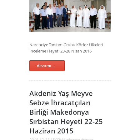
Narenciye Tanıtım Grubu Körfez Ülkeleri
İnceleme Heyeti 23-28 Nisan 2016
devamı...
Akdeniz Yaş Meyve
Sebze İhracatçıları
Birliği Makedonya
Sırbistan Heyeti 22-25
Haziran 2015
2018-12-13 15:22:44
sıbıistan ihracat
,