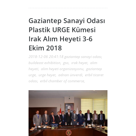
Gaziantep Sanayi Odası
Plastik URGE Kümesi
Irak Alım Heyeti 3-6
Ekim 2018
2018-12-06 20:41:18
gaziantep sanayi odası
,
buildeast exhibition
,
gso
,
ırak heyet
,
alım
heyeti
,
alım heyeti organizasyonu
,
gaziantep
urge
,
urge heyet
,
adnan ünverdi
,
erbil ticaret
odası
,
erbil chamber of commerce
,