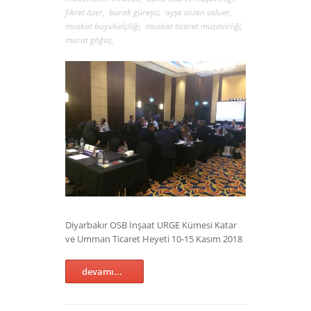
fikret özer
,
burak güreşci
,
ayşe sözen usluer
,
muskat büyükelçiliği
,
muskat ticaret müşavirliği
,
murat göğüş
,
Diyarbakır OSB İnşaat URGE Kümesi Katar
ve Umman Ticaret Heyeti 10-15 Kasım 2018
devamı...