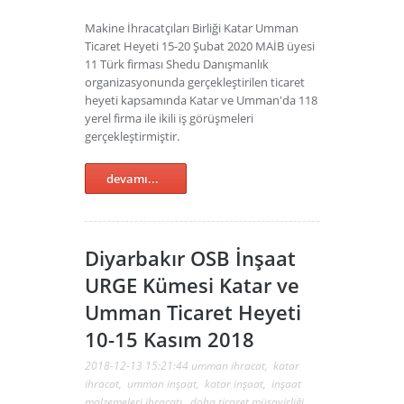
Makine İhracatçıları Birliği Katar Umman
Ticaret Heyeti 15-20 Şubat 2020 MAİB üyesi
11 Türk firması Shedu Danışmanlık
organizasyonunda gerçekleştirilen ticaret
heyeti kapsamında Katar ve Umman'da 118
yerel firma ile ikili iş görüşmeleri
gerçekleştirmiştir.
devamı...
Diyarbakır OSB İnşaat
URGE Kümesi Katar ve
Umman Ticaret Heyeti
10-15 Kasım 2018
2018-12-13 15:21:44
umman ihracat
,
katar
ihracat
,
umman inşaat
,
katar inşaat
,
inşaat
malzemeleri ihracatı
,
doha ticaret müşavirliği
,