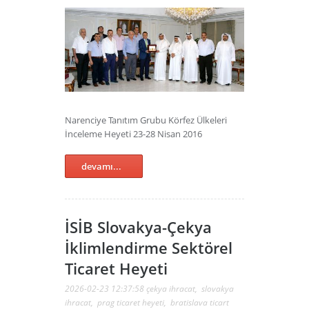
Narenciye Tanıtım Grubu Körfez Ülkeleri
İnceleme Heyeti 23-28 Nisan 2016
devamı...
İSİB Slovakya-Çekya
İklimlendirme Sektörel
Ticaret Heyeti
2026-02-23 12:37:58
çekya ihracat
,
slovakya
ihracat
,
prag ticaret heyeti
,
bratislava ticart