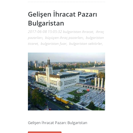
Gelişen İhracat Pazarı
Bulgaristan
2017-06-08 15:05:32
bulgaristan ihracat
,
ihraç
pazarları
,
büyüyen ihraç pazarları
,
bulgaristan
ticaret
,
bulgaristan fuar
,
bulgaristan sektörler
,
Gelişen İhracat Pazarı: Bulgaristan