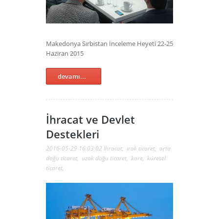
Makedonya Sırbistan İnceleme Heyeti 22-25
Haziran 2015
devamı...
İhracat ve Devlet
Destekleri
2016-05-29 16:03:02
İhracat
,
irak ticaret
,
orta
doğu ticaret
,
uzak doğu ticaret
,
kore
,
küresel
ticaret
,