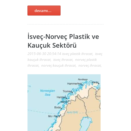
devamı...
İsveç-Norveç Plastik ve
Kauçuk Sektörü
2015-06-30 20:54:14
isveç plastik ihracat
,
isveç
kauçuk ihracat
,
isveç ihracat
,
norveç plastik
ihracat
,
norveç kauçuk ihracat
,
norveç ihracat
,