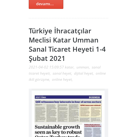
devamı...
Türkiye İhracatçılar
Meclisi Katar Umman
Sanal Ticaret Heyeti 1-4
Şubat 2021
2021-04-02 15:09:57
katar
,
umman
,
sanal
ticaret heyeti
,
sanal heyet
,
dijital heyet
,
online
ikili görüşme
,
online heyet
,