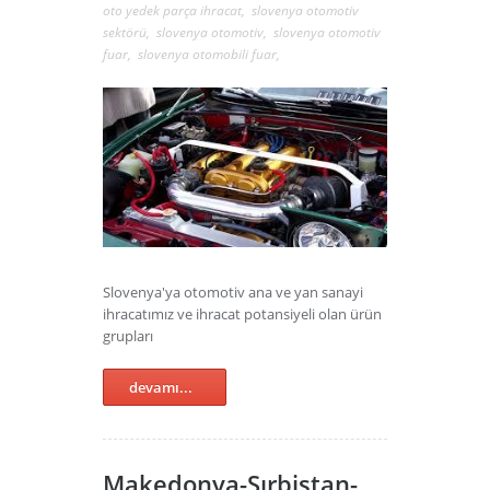
oto yedek parça ihracat
,
slovenya otomotiv
sektörü
,
slovenya otomotiv
,
slovenya otomotiv
fuar
,
slovenya otomobili fuar
,
Slovenya'ya otomotiv ana ve yan sanayi
ihracatımız ve ihracat potansiyeli olan ürün
grupları
devamı...
Makedonya-Sırbistan-