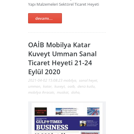
Yapı Malzemeleri Sektörel Ticaret Heyeti
devamı...
OAİB Mobilya Katar
Kuveyt Umman Sanal
Ticaret Heyeti 21-24
Eylül 2020
2021-04-02 15:08:23
mobilya
,
sanal heyet
,
umman
,
katar
,
kuveyt
,
oaib
,
deniz kutlu
,
mobilya ihracatı
,
muskat
,
doha
,