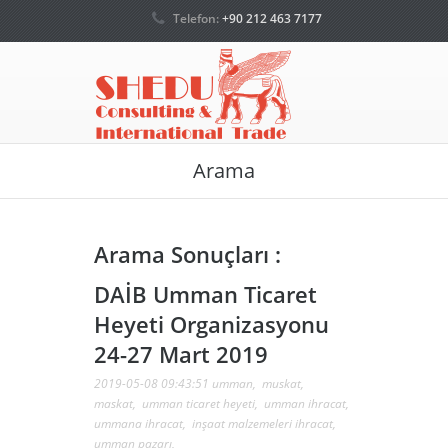
Telefon:
+90 212 463 7177
Arama
Arama Sonuçları :
DAİB Umman Ticaret
Heyeti Organizasyonu
24-27 Mart 2019
2019-05-08 09:43:51
umman
,
muskat
,
maskat
,
umman ticaret heyeti
,
umman ihracat
,
ummana ihracat
,
inşaat malzemeleri ihracat
,
umman pazarı
,