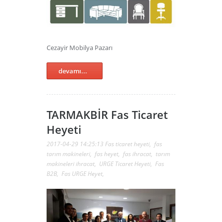
Cezayir Mobilya Pazarı
devamı...
TARMAKBİR Fas Ticaret
Heyeti
2017-04-29 14:25:13
Fas ticaret heyeti
,
fas
tarım makineleri
,
fas heyet
,
fas ihracat
,
tarım
makineleri ihracat
,
URGE Ticaret Heyeti
,
Fas
B2B
,
Fas URGE Heyet
,