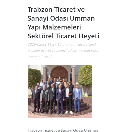
Trabzon Ticaret ve
Sanayi Odası Umman
Yapı Malzemeleri
Sektörel Ticaret Heyeti
2026-02-23 11:27:10
umman ticaret heyeti
,
trabzon ticaret ve sanayi odası
,
maskat b2b
,
umman ihracat
,
Trabzon Ticaret ve Sanayi Odası Umman