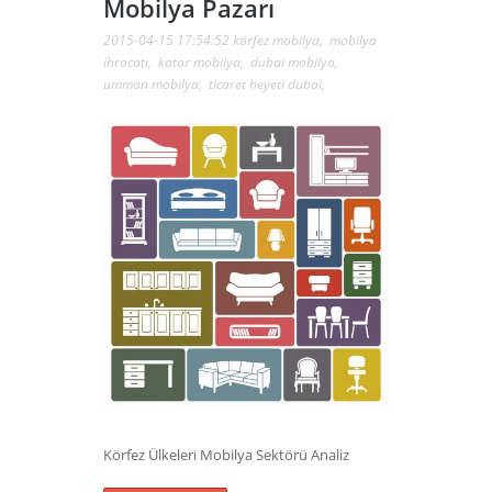
Mobilya Pazarı
2015-04-15 17:54:52
körfez mobilya
,
mobilya
ihracatı
,
katar mobilya
,
dubai mobilya
,
umman mobilya
,
ticaret heyeti dubai
,
Körfez Ülkeleri Mobilya Sektörü Analiz