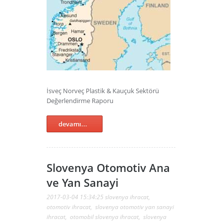
İsveç Norveç Plastik & Kauçuk Sektörü
Değerlendirme Raporu
devamı...
Slovenya Otomotiv Ana
ve Yan Sanayi
2017-03-04 15:34:25
slovenya ihracat
,
otomotiv ihracat
,
slovenya otomotiv yan sanayi
ihracat
,
otomobil slovenya ihracat
,
slovenya