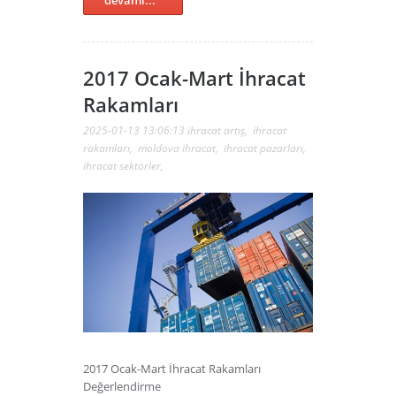
2017 Ocak-Mart İhracat
Rakamları
2025-01-13 13:06:13
ihracat artış
,
ihracat
rakamları
,
moldova ihracat
,
ihracat pazarları
,
ihracat sektörler
,
2017 Ocak-Mart İhracat Rakamları
Değerlendirme