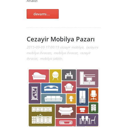
Analizi
devamı...
Cezayir Mobilya Pazarı
2015-09-09 17:00:19
cezayir mobilya
,
cezayire
mobilya ihracatı
,
mobilya ihracat
,
cezayir
ihracat
,
mobilya sektör
,