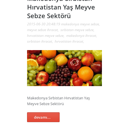
Hırvatistan Yaş Meyve
Sebze Sektörü
2015-06-30 20:48:19
makedonya meyve sebze
,
meyve sebze ihracat
,
sırbistan meyve sebze
,
hırvatistan meyve sebze
,
makedonya ihracat
,
sırbistan ihracat
,
hırvatistan ihracat
,
Makedonya Sırbistan Hırvatistan Yaş
Meyve Sebze Sektörü
devamı...