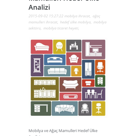
Analizi
2015-09-02 15:27:22
mobilya ihracat
,
ağaç
mamulleri ihracat
,
hedef ülke mobilya
,
mobilya
sektörü
,
mobilya ticaret heyeti
,
Mobilya ve Ağaç Mamulleri Hedef Ülke