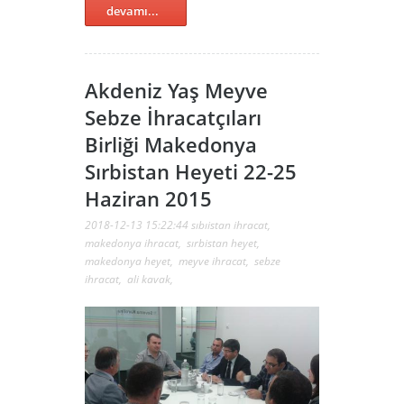
devamı...
Akdeniz Yaş Meyve
Sebze İhracatçıları
Birliği Makedonya
Sırbistan Heyeti 22-25
Haziran 2015
2018-12-13 15:22:44
sıbıistan ihracat
,
makedonya ihracat
,
sırbistan heyet
,
makedonya heyet
,
meyve ihracat
,
sebze
ihracat
,
ali kavak
,