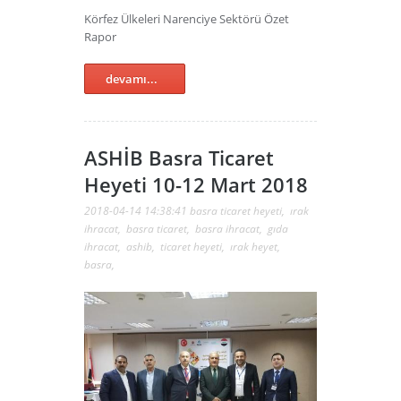
Körfez Ülkeleri Narenciye Sektörü Özet
Rapor
devamı...
ASHİB Basra Ticaret
Heyeti 10-12 Mart 2018
2018-04-14 14:38:41
basra ticaret heyeti
,
ırak
ihracat
,
basra ticaret
,
basra ihracat
,
gıda
ihracat
,
ashib
,
ticaret heyeti
,
ırak heyet
,
basra
,