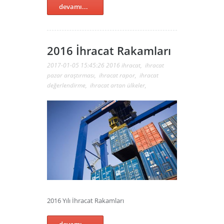
devamı...
2016 İhracat Rakamları
2017-01-05 15:45:26
2016 ihracat
,
ihracat
pazar araştırması
,
ihracat rapor
,
ihracat
değerlendirme
,
ihracat artan ülkeler
,
2016 Yılı İhracat Rakamları
devamı...