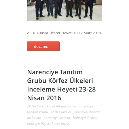
ASHİB Basra Ticaret Heyeti 10-12 Mart 2018
devamı...
Narenciye Tanıtım
Grubu Körfez Ülkeleri
İnceleme Heyeti 23-28
Nisan 2016
2018-12-13 13:34:44
narenciye
,
narenciye
tanıtım grubu
,
körfez ülkeleri
,
portakal ihracat
,
ali kavak
,
narenciye ihracat
,
bahreyn ihracat
,
bahreyn heyet
,
katar heyet
,