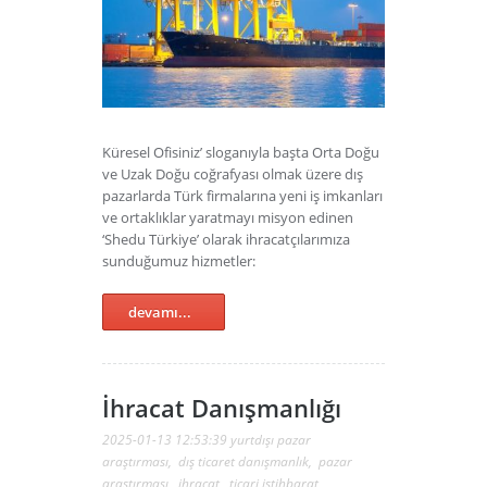
Küresel Ofisiniz’ sloganıyla başta Orta Doğu
ve Uzak Doğu coğrafyası olmak üzere dış
pazarlarda Türk firmalarına yeni iş imkanları
ve ortaklıklar yaratmayı misyon edinen
‘Shedu Türkiye’ olarak ihracatçılarımıza
sunduğumuz hizmetler:
devamı...
İhracat Danışmanlığı
2025-01-13 12:53:39
yurtdışı pazar
araştırması
,
dış ticaret danışmanlık
,
pazar
araştırması
,
ihracat
,
ticari istihbarat
,