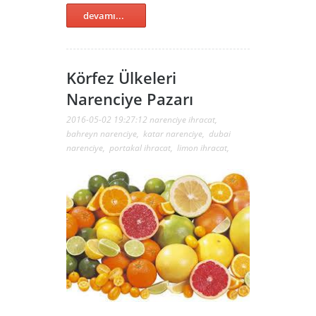
devamı...
Körfez Ülkeleri
Narenciye Pazarı
2016-05-02 19:27:12
narenciye ihracat
,
bahreyn narenciye
,
katar narenciye
,
dubai
narenciye
,
portakal ihracat
,
limon ihracat
,