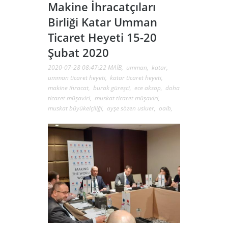
Makine İhracatçıları
Birliği Katar Umman
Ticaret Heyeti 15-20
Şubat 2020
2020-07-28 08:47:22
MAİB
,
umman
,
katar
,
umman ticaret heyeti
,
katar ticaret heyeti
,
makine ihracat
,
burak güreşci
,
ece aksop
,
doha
ticaret müşaviri
,
muskat ticaret müşaviri
,
muskat büyükelçiliği
,
ayşe sözen usluer
,
oaib
,