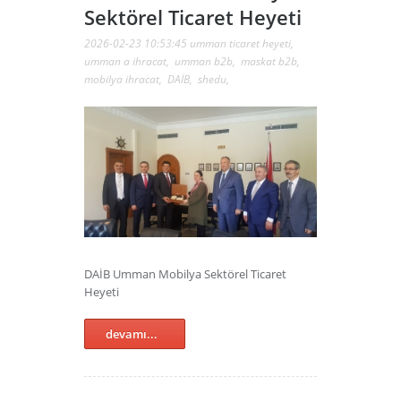
Sektörel Ticaret Heyeti
2026-02-23 10:53:45
umman ticaret heyeti
,
umman a ihracat
,
umman b2b
,
maskat b2b
,
mobilya ihracat
,
DAİB
,
shedu
,
DAİB Umman Mobilya Sektörel Ticaret
Heyeti
devamı...