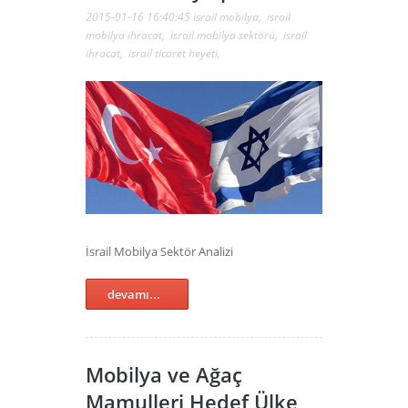
2015-01-16 16:40:45
israil mobilya
,
israil
mobilya ihracat
,
israil mobilya sektörü
,
israil
ihracat
,
israil ticaret heyeti
,
İsrail Mobilya Sektör Analizi
devamı...
Mobilya ve Ağaç
Mamulleri Hedef Ülke