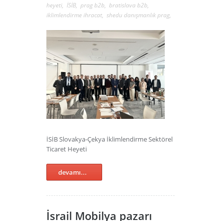
heyeti
,
İSİB
,
prag b2b
,
bratislava b2b
,
iklimlendirme ihracat
,
shedu danışmanlık prag
,
İSİB Slovakya-Çekya İklimlendirme Sektörel
Ticaret Heyeti
devamı...
İsrail Mobilya pazarı