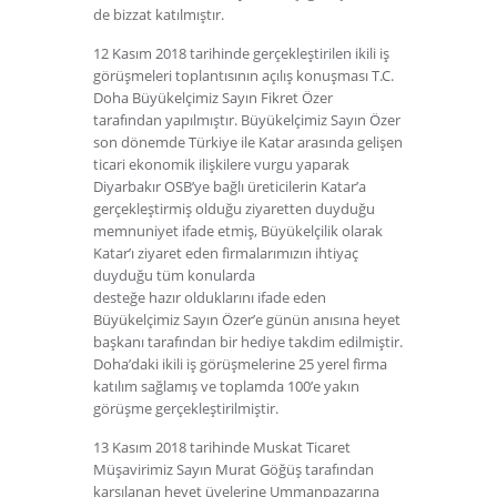
de bizzat katılmıştır.
12 Kasım 2018 tarihinde gerçekleştirilen ikili iş
görüşmeleri toplantısının açılış konuşması T.C.
Doha Büyükelçimiz Sayın Fikret Özer
tarafından yapılmıştır. Büyükelçimiz Sayın Özer
son dönemde Türkiye ile Katar arasında gelişen
ticari ekonomik ilişkilere vurgu yaparak
Diyarbakır OSB’ye bağlı üreticilerin Katar’a
gerçekleştirmiş olduğu ziyaretten duyduğu
memnuniyet ifade etmiş, Büyükelçilik olarak
Katar’ı ziyaret eden firmalarımızın ihtiyaç
duyduğu tüm konularda
desteğe hazır olduklarını ifade eden
Büyükelçimiz Sayın Özer’e günün anısına heyet
başkanı tarafından bir hediye takdim edilmiştir.
Doha’daki ikili iş görüşmelerine 25 yerel firma
katılım sağlamış ve toplamda 100’e yakın
görüşme gerçekleştirilmiştir.
13 Kasım 2018 tarihinde Muskat Ticaret
Müşavirimiz Sayın Murat Göğüş tarafından
karşılanan heyet üyelerine Ummanpazarına