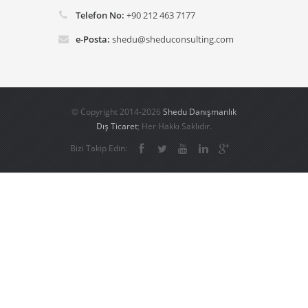
Telefon No:
+90 212 463 7177
e-Posta:
shedu@sheduconsulting.com
© Copyright 2014-2026
Shedu Danışmanlık
Dış Ticaret
; Her Hakkı Saklıdır.
Bizi Takip Edin: