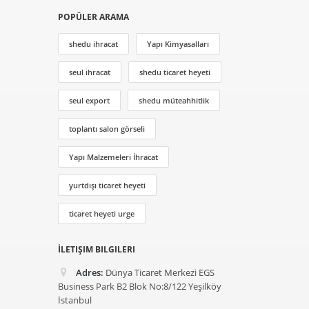
POPÜLER ARAMA
shedu ihracat
Yapı Kimyasalları
seul ihracat
shedu ticaret heyeti
seul export
shedu müteahhitlik
toplantı salon görseli
Yapı Malzemeleri İhracat
yurtdışı ticaret heyeti
ticaret heyeti urge
İLETIŞIM BILGILERI
Adres:
Dünya Ticaret Merkezi EGS
Business Park B2 Blok No:8/122 Yeşilköy
İstanbul