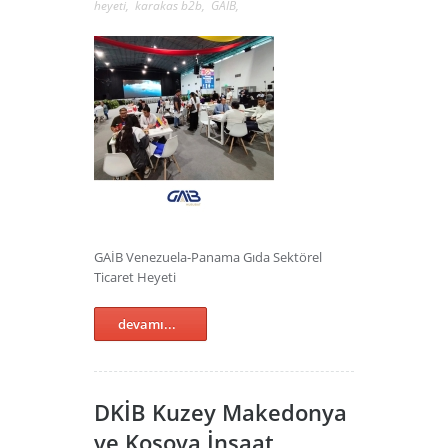
heyeti
,
karakas b2b
,
GAİB
,
GAİB Venezuela-Panama Gıda Sektörel
Ticaret Heyeti
devamı...
DKİB Kuzey Makedonya
ve Kosova İnşaat