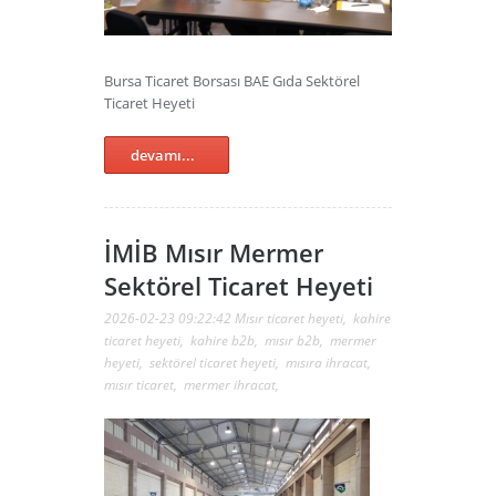
Bursa Ticaret Borsası BAE Gıda Sektörel
Ticaret Heyeti
devamı...
İMİB Mısır Mermer
Sektörel Ticaret Heyeti
2026-02-23 09:22:42
Mısır ticaret heyeti
,
kahire
ticaret heyeti
,
kahire b2b
,
mısır b2b
,
mermer
heyeti
,
sektörel ticaret heyeti
,
mısıra ihracat
,
mısır ticaret
,
mermer ihracat
,