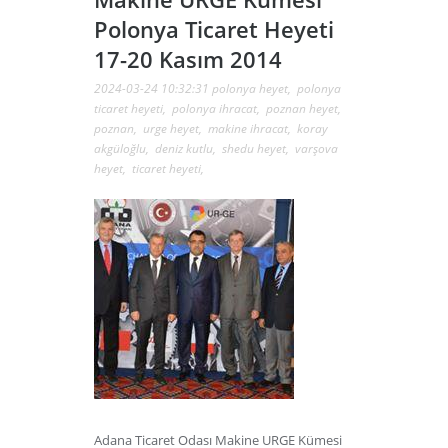
Polonya Ticaret Heyeti
17-20 Kasım 2014
2024-03-24 10:32:31
polonya heyet
,
polonya
ticaret heyeti
,
polonya ihracat
,
poznan heyet
,
poznan
,
urge heyet
,
makine ihracat
,
koray
akgüloğlu
,
deniz kutlu
,
shedu heyet
,
varşova
heyet
,
ticaret heyeti
,
Adana Ticaret Odası Makine URGE Kümesi