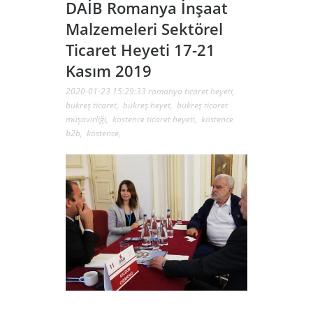
DAİB Romanya İnşaat
Malzemeleri Sektörel
Ticaret Heyeti 17-21
Kasım 2019
2020-01-23 15:29:33
romanya ticaret heyeti
,
bükreş ticaret
,
bükreş heyet
,
bükreş ticaret
müşavirliği
,
köstence ticaret heyeti
,
köstence
b2b
,
köstence
,