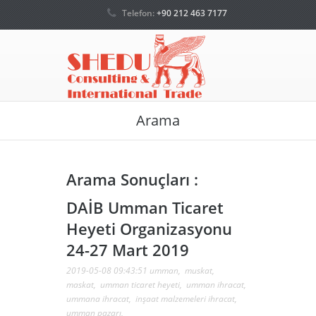
Telefon:
+90 212 463 7177
Arama
Arama Sonuçları :
DAİB Umman Ticaret
Heyeti Organizasyonu
24-27 Mart 2019
2019-05-08 09:43:51
umman
,
muskat
,
maskat
,
umman ticaret heyeti
,
umman ihracat
,
ummana ihracat
,
inşaat malzemeleri ihracat
,
umman pazarı
,