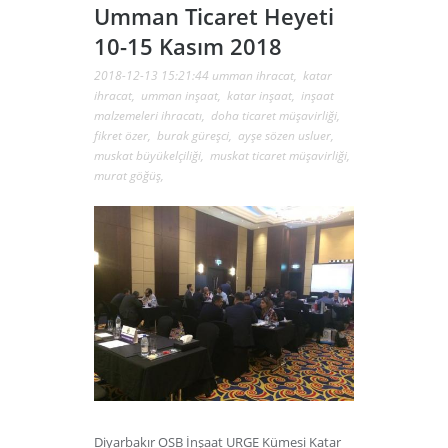
Umman Ticaret Heyeti
10-15 Kasım 2018
2018-12-13 15:21:44
umman ihracat
,
katar
ihracat
,
umman inşaat
,
katar inşaat
,
inşaat
malzemeleri ihracatı
,
doha ticaret müşavirliği
,
fikret özer
,
burak güreşci
,
ayşe sözen usluer
,
muskat büyükelçiliği
,
muskat ticaret müşavirliği
,
murat göğüş
,
Diyarbakır OSB İnşaat URGE Kümesi Katar