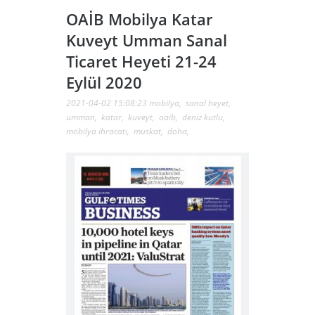
OAİB Mobilya Katar
Kuveyt Umman Sanal
Ticaret Heyeti 21-24
Eylül 2020
2021-04-02 15:08:23
mobilya
,
sanal heyet
,
umman
,
katar
,
kuveyt
,
oaib
,
deniz kutlu
,
mobilya ihracatı
,
muskat
,
doha
,