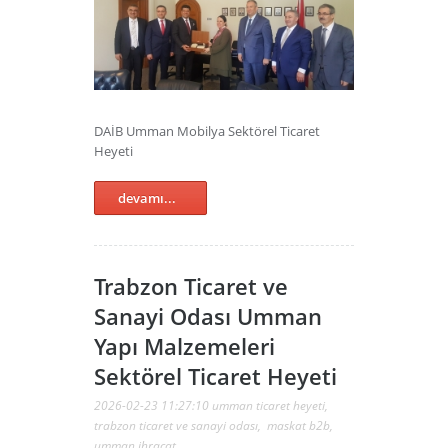
DAİB Umman Mobilya Sektörel Ticaret
Heyeti
devamı...
Trabzon Ticaret ve
Sanayi Odası Umman
Yapı Malzemeleri
Sektörel Ticaret Heyeti
2026-02-23 11:27:10
umman ticaret heyeti
,
trabzon ticaret ve sanayi odası
,
maskat b2b
,
umman ihracat
,