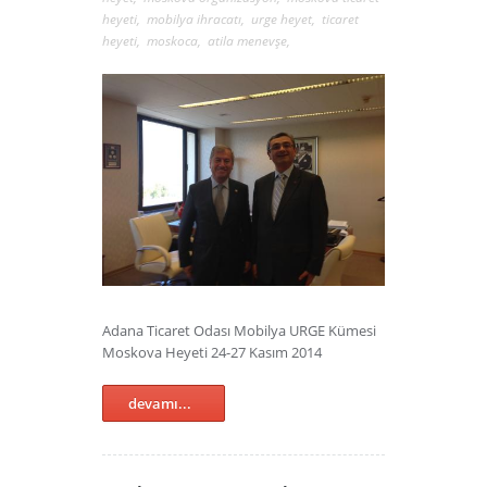
heyeti
,
mobilya ihracatı
,
urge heyet
,
ticaret
heyeti
,
moskoca
,
atila menevşe
,
Adana Ticaret Odası Mobilya URGE Kümesi
Moskova Heyeti 24-27 Kasım 2014
devamı...