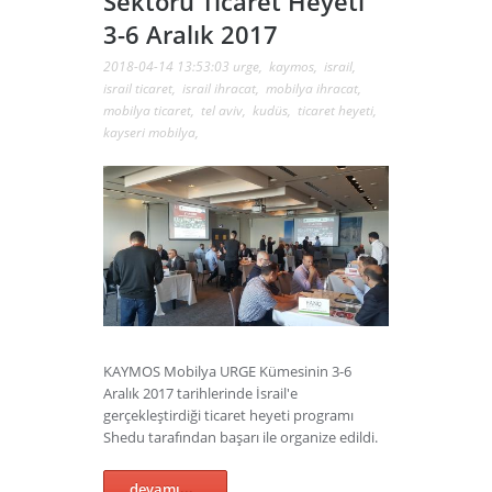
Sektörü Ticaret Heyeti
3-6 Aralık 2017
2018-04-14 13:53:03
urge
,
kaymos
,
israil
,
israil ticaret
,
israil ihracat
,
mobilya ihracat
,
mobilya ticaret
,
tel aviv
,
kudüs
,
ticaret heyeti
,
kayseri mobilya
,
KAYMOS Mobilya URGE Kümesinin 3-6
Aralık 2017 tarihlerinde İsrail'e
gerçekleştirdiği ticaret heyeti programı
Shedu tarafından başarı ile organize edildi.
devamı...