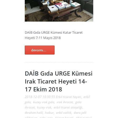
DAİB Gıda URGE Kümesi Katar Ticaret
Heyeti 7-11 Mayıs 2018
devamı...
DAİB Gıda URGE Kümesi
Irak Ticaret Heyeti 14-
17 Ekim 2018
2018-12-07 10:30:55
Erbil ticaret heyeti
,
erbil
gıda
,
kuzey ırak gıda
,
ırak ihracat
,
gıda
ihracat
,
kuzey ırak
,
erbil ticaret ataşeliği
,
ibrahim halil
,
habur
,
erbil valilik
,
dara jalil
alkhayat
,
gıda urge
,
ticaret heyeti
,
zihni tugrul
,