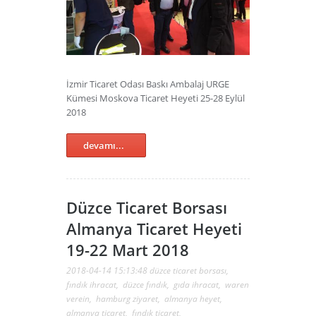
İzmir Ticaret Odası Baskı Ambalaj URGE
Kümesi Moskova Ticaret Heyeti 25-28 Eylül
2018
devamı...
Düzce Ticaret Borsası
Almanya Ticaret Heyeti
19-22 Mart 2018
2018-04-14 15:13:48
düzce ticaret borsası
,
fındık ihracat
,
düzce fındık
,
gıda ihracat
,
waren
verein
,
hamburg ziyaret
,
almanya heyet
,
almanya ticaret
,
fındık ticaret
,