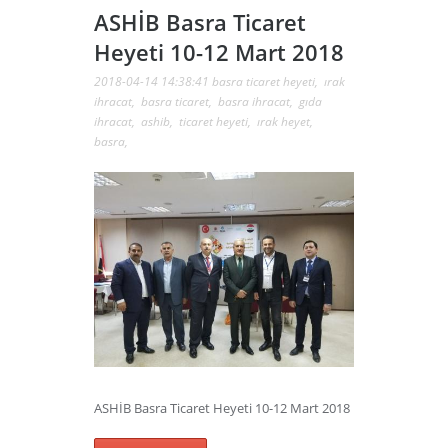
ASHİB Basra Ticaret
Heyeti 10-12 Mart 2018
2018-04-14 14:38:41
basra ticaret heyeti
,
ırak
ihracat
,
basra ticaret
,
basra ihracat
,
gıda
ihracat
,
ashib
,
ticaret heyeti
,
ırak heyet
,
basra
,
ASHİB Basra Ticaret Heyeti 10-12 Mart 2018