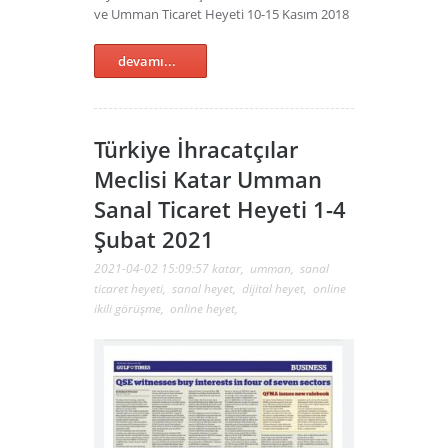
ve Umman Ticaret Heyeti 10-15 Kasım 2018
devamı...
Türkiye İhracatçılar
Meclisi Katar Umman
Sanal Ticaret Heyeti 1-4
Şubat 2021
2021-04-02 15:09:57
katar
,
umman
,
sanal
ticaret heyeti
,
sanal heyet
,
dijital heyet
,
online
ikili görüşme
,
online heyet
,