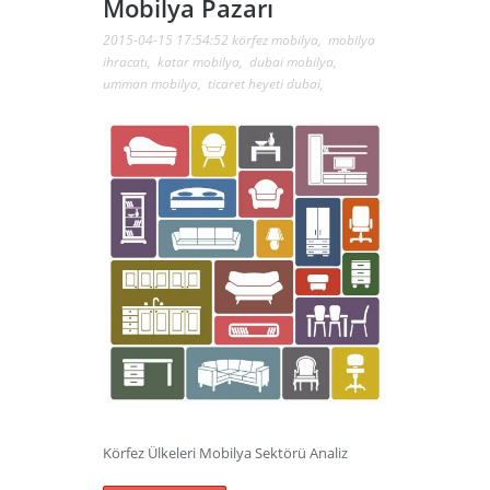
Mobilya Pazarı
2015-04-15 17:54:52
körfez mobilya
,
mobilya
ihracatı
,
katar mobilya
,
dubai mobilya
,
umman mobilya
,
ticaret heyeti dubai
,
Körfez Ülkeleri Mobilya Sektörü Analiz