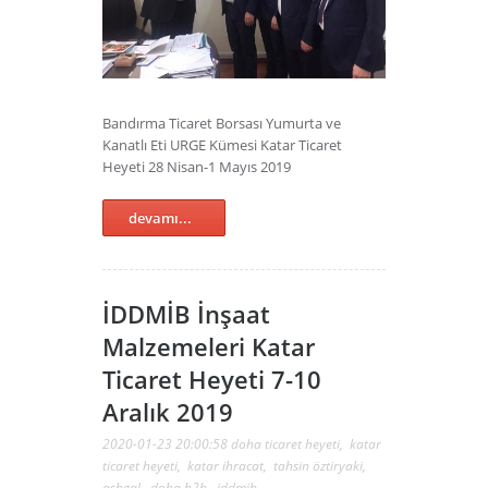
Bandırma Ticaret Borsası Yumurta ve
Kanatlı Eti URGE Kümesi Katar Ticaret
Heyeti 28 Nisan-1 Mayıs 2019
devamı...
İDDMİB İnşaat
Malzemeleri Katar
Ticaret Heyeti 7-10
Aralık 2019
2020-01-23 20:00:58
doha ticaret heyeti
,
katar
ticaret heyeti
,
katar ihracat
,
tahsin öztiryaki
,
ashgal
,
doha b2b
,
iddmib
,