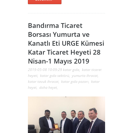
Bandırma Ticaret
Borsası Yumurta ve
Kanatlı Eti URGE Kümesi
Katar Ticaret Heyeti 28
Nisan-1 Mayıs 2019
2019-05-08 10:09:29
katar gıda
,
katar ticaret
heyeti
,
katar gıda sektörü
,
yumurta ihracat
,
katar tavuk ihracat
,
katar gıda pazarı
,
katar
heyet
,
doha heyet
,