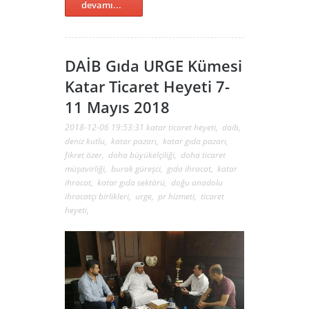
devamı...
DAİB Gıda URGE Kümesi
Katar Ticaret Heyeti 7-
11 Mayıs 2018
2018-12-06 19:53:31
katar ticaret heyeti
,
daib
,
deniz kutlu
,
katar pazarı
,
katar gıda pazarı
,
fikret özer
,
doha büyükelçiliği
,
doha ticaret
müşavirliği
,
burak güreşci
,
gıda ihracat
,
katar
ihracat
,
katar gıda sektörü
,
doğu anadolu
ihracatçı birlikleri
,
urge
,
pr hizmeti
,
ticaret
heyeti
,