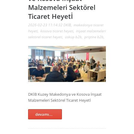
Malzemeleri Sektörel
Ticaret Heyetİ
2026-02-23 11:14:32
DKİB
,
makedonya ticaret
heyeti
,
kosova ticaret heyeti
,
inşaat malzemeleri
sektörel ticaret heyeti
,
üsküp b2b
,
priştine b2b
,
DKİB Kuzey Makedonya ve Kosova İnşaat
Malzemeleri Sektörel Ticaret Heyetİ
devamı...