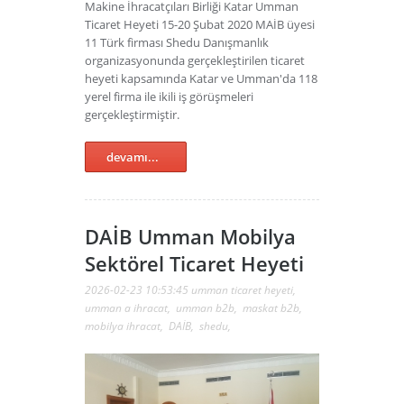
Makine İhracatçıları Birliği Katar Umman
Ticaret Heyeti 15-20 Şubat 2020 MAİB üyesi
11 Türk firması Shedu Danışmanlık
organizasyonunda gerçekleştirilen ticaret
heyeti kapsamında Katar ve Umman'da 118
yerel firma ile ikili iş görüşmeleri
gerçekleştirmiştir.
devamı...
DAİB Umman Mobilya
Sektörel Ticaret Heyeti
2026-02-23 10:53:45
umman ticaret heyeti
,
umman a ihracat
,
umman b2b
,
maskat b2b
,
mobilya ihracat
,
DAİB
,
shedu
,