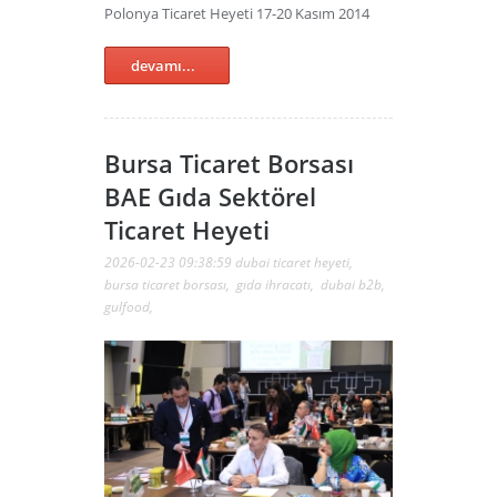
Polonya Ticaret Heyeti 17-20 Kasım 2014
devamı...
Bursa Ticaret Borsası
BAE Gıda Sektörel
Ticaret Heyeti
2026-02-23 09:38:59
dubai ticaret heyeti
,
bursa ticaret borsası
,
gıda ihracatı
,
dubai b2b
,
gulfood
,