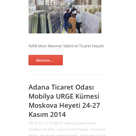
İMİB Mısır Mermer Sektörel Ticaret Heyeti
devamı...
Adana Ticaret Odası
Mobilya URGE Kümesi
Moskova Heyeti 24-27
Kasım 2014
2018-12-13 14:48:41
adana ticaret odası
,
mobilya ihracat
,
rusya ticaret heyeti
,
moskova
heyet
,
moskova organizasyon
,
moskova ticaret