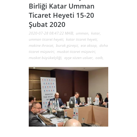
Birliği Katar Umman
Ticaret Heyeti 15-20
Şubat 2020
2020-07-28 08:47:22
MAİB
,
umman
,
katar
,
umman ticaret heyeti
,
katar ticaret heyeti
,
makine ihracat
,
burak güreşci
,
ece aksop
,
doha
ticaret müşaviri
,
muskat ticaret müşaviri
,
muskat büyükelçiliği
,
ayşe sözen usluer
,
oaib
,