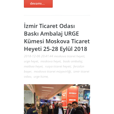
devamı...
İzmir Ticaret Odası
Baskı Ambalaj URGE
Kümesi Moskova Ticaret
Heyeti 25-28 Eylül 2018
2018-12-06 20:41:44
moskova ticaret heyeti
,
urge heyet
,
moskova heyet
,
baskı ambalaj
,
matbaa heyet
,
rusya ticaret heyeti
,
ferüdün
başer
,
moskova ticaret müşavirliği
,
izmir ticaret
odası
,
urge küme
,