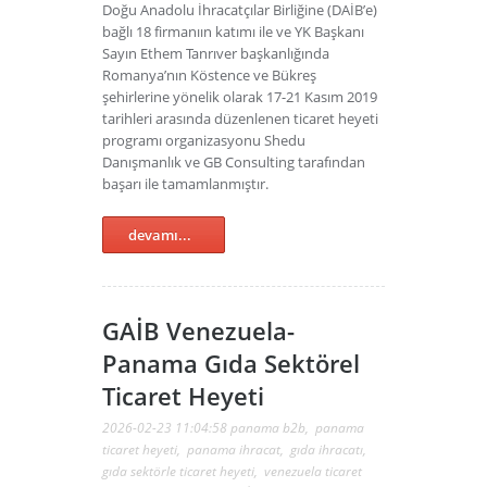
Doğu Anadolu İhracatçılar Birliğine (DAİB’e)
bağlı 18 firmanıın katımı ile ve YK Başkanı
Sayın Ethem Tanrıver başkanlığında
Romanya’nın Köstence ve Bükreş
şehirlerine yönelik olarak 17-21 Kasım 2019
tarihleri arasında düzenlenen ticaret heyeti
programı organizasyonu Shedu
Danışmanlık ve GB Consulting tarafından
başarı ile tamamlanmıştır.
devamı...
GAİB Venezuela-
Panama Gıda Sektörel
Ticaret Heyeti
2026-02-23 11:04:58
panama b2b
,
panama
ticaret heyeti
,
panama ihracat
,
gıda ihracatı
,
gıda sektörle ticaret heyeti
,
venezuela ticaret